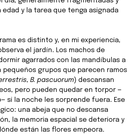
del día, generalmente fragmentadas y
a edad y la tarea que tenga asignada
orama es distinto y, en mi experiencia,
observa el jardín. Los machos de
dormir agarrados con las mandíbulas a
 en pequeños grupos que parecen ramos
rrestris
,
B. pascuorum
) descansan
eos, pero pueden quedar en torpor —
o— si la noche les sorprende fuera. Ese
ógico: una abeja que no descansa
ión, la memoria espacial se deteriora y
ónde están las flores empeora.