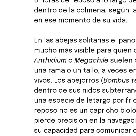
8 horas de reposo a lo largo 
dentro de la colmena, según l
en ese momento de su vida.
En las abejas solitarias el pan
mucho más visible para quien 
Anthidium
o
Megachile
suelen 
una rama o un tallo, a veces
vivos. Los abejorros (
Bombus te
dentro de sus nidos subterrán
una especie de letargo por frí
reposo no es un capricho biol
pierde precisión en la navegac
su capacidad para comunicar d